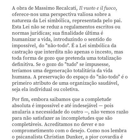
A obra de Massimo Recalcati,
Il vuoto e il fuoco
,
oferece-nos uma perspectiva valiosa sobre a
natureza da Lei simbólica, representada pelo pai.
Esta Lei não se reduz a regulamentos escritos ou
normas jurídicas; sua finalidade última é
humanizar a vida, introduzindo o sentido do
impossível, do "não-todo". É a Lei simbólica da
castração que interdita não apenas o incesto, mas
toda forma de gozo que pretenda uma totalização
definitiva. Se o gozo do "tudo" se impusesse,
teríamos uma degeneração totalitária da vida
humana. A preservação do espaço do "não-todo" é o
primeiro atributo de uma organização saudável,
seja ela individual ou coletiva.
Por fim, embora saibamos que a completude
absoluta é impossível e até indesejável — pois
anularia a necessidade do outro —, não vemos razão
para não satisfazer as incompletudes que são
completáveis. Acreditamos no dever e no
comprometimento com o desejo. Como nos lembra
o psicanalista Christian Dunker, a pior covardia é