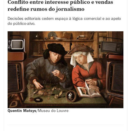
Conflito entre interesse público e vendas
redefine rumos do jornalismo
Decisões editoriais cedem espaço à lógica comercial e ao apelo
do público-alvo.
Quentin Matsys
/
Museu do Louvre